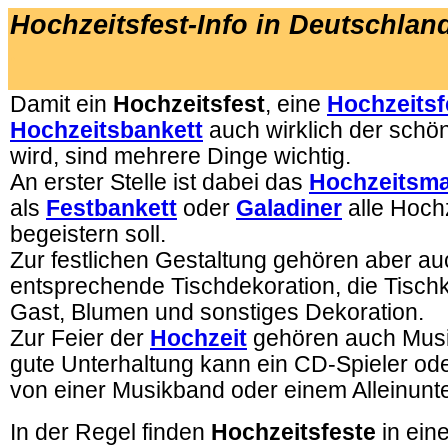
Hochzeitsfest-Info in Deutschlan
.
Damit ein
Hochzeitsfest
, eine
Hochzeitsf
Hochzeitsbankett
auch wirklich der schö
wird, sind mehrere Dinge wichtig.
An erster Stelle ist dabei das
Hochzeitsma
als
Festbankett
oder
Galadiner
alle Hoch
begeistern soll.
Zur festlichen Gestaltung gehören aber a
entsprechende Tischdekoration, die Tischk
Gast, Blumen und sonstiges Dekoration.
Zur Feier der
Hochzeit
gehören auch Musi
gute Unterhaltung kann ein CD-Spieler od
von einer Musikband oder einem Alleinunte
In der Regel finden
Hochzeitsfeste
in ein