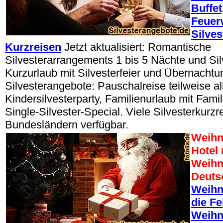
Buffet
Feuer
Silves
Kurzreisen
Jetzt aktualisiert: Romantische
Silvesterarrangements 1 bis 5 Nächte und Silv
Kurzurlaub mit Silvesterfeier und Übernachtu
Silvesterangebote: Pauschalreise teilweise all
Kindersilvesterparty, Familienurlaub mit Famil
Single-Silvester-Special. Viele Silvesterkurzre
Bundesländern verfügbar.
Weihn
Hotel
Weihn
Deuts
Weihn
die Fe
Weihn