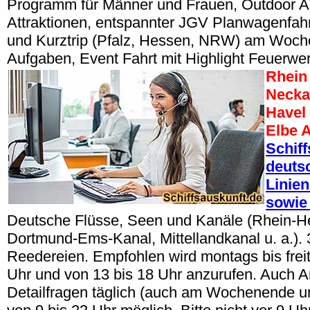
Programm für Männer und Frauen, Outdoor Akt
Attraktionen, entspannter JGV Planwagenfahr
und Kurztrip (Pfalz, Hessen, NRW) am Woch
Aufgaben, Event Fahrt mit Highlight Feuerw
Rhein
Necka
Havel
Elbe A
Schif
deuts
Linien
sowie 
Deutsche Flüsse, Seen und Kanäle (Rhein-H
Dortmund-Ems-Kanal, Mittellandkanal u. a.).
Reedereien. Empfohlen wird montags bis freit
Uhr und von 13 bis 18 Uhr anzurufen. Auch A
Detailfragen täglich (auch am Wochenende u