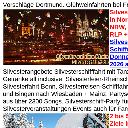
Vorschläge Dortmund. Glühweinfahrten bei Fr
Silve
in No
NRW, 
RLP +
Silves
Schiff
Donner
2026 
Silvesterangebote Silvesterschifffahrt mit Tan
Getränke all inclusive, Silvesterfeier-Rheinsch
Silvesterfahrt Bonn, Silvesterreisen-Schifffa
und Bingen nach Wiesbaden + Mainz. Partys
aus über 2300 Songs. Silvesterschiff-Party fü
Silvesterveranstaltungen Events auch für Fam
2 bis 
Ziele 