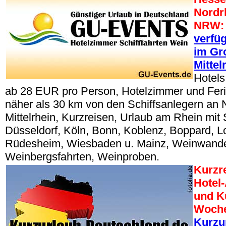
Nordr
NRW:
verfü
im Gr
Mittel
Hotels
ab 28 EUR pro Person, Hotelzimmer und Fe
näher als 30 km von den Schiffsanlegern an 
Mittelrhein, Kurzreisen, Urlaub am Rhein mit S
Düsseldorf, Köln, Bonn, Koblenz, Boppard, Lo
Rüdesheim, Wiesbaden u. Mainz, Weinwand
Weinbergsfahrten, Weinproben.
Kurzr
Hotel
und Ku
Woche
Kurzu