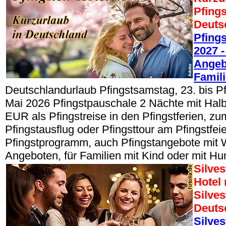
Pfings
Deuts
Pfing
2027 -
Angeb
Famil
Deutschlandurlaub Pfingstsamstag, 23. bis P
Mai 2026 Pfingstpauschale 2 Nächte mit Hal
EUR als Pfingstreise in den Pfingstferien, zum
Pfingstausflug oder Pfingsttour am Pfingstfeie
Pfingstprogramm, auch Pfingstangebote mit 
Angeboten, für Familien mit Kind oder mit Hu
Silves
Hotel
Silves
Deuts
Silves