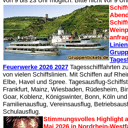
von 9 bis 23 Uhr möglich. Bitte nicht vor 9 Uh
Schiff
Abend
Schif
Weinp
anfra
Linien
Grupp
Tages
Feuerwerke 2026 2027
Tagesschifffahrten z
von vielen Schiffslinien. Mit Schiffen auf Rhe
Elbe, Havel und Spree. Tagesausflug-Schiffsto
Frankfurt, Mainz, Wiesbaden, Rüdesheim, Bin
Goar, Koblenz, Königswinter, Bonn, Köln und
Familienausflug, Vereinsausflug, Betriebsaus
Schulausflug.
Stimmungsvolles Highlight a
Mai 2026 in Nordrhein-West