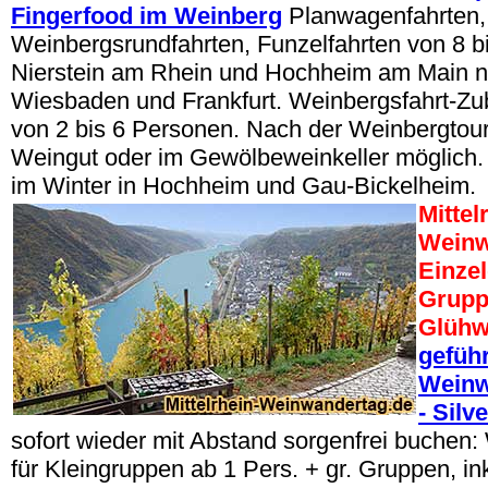
Fingerfood im Weinberg
Planwagenfahrten,
Weinbergsrundfahrten, Funzelfahrten von 8 b
Nierstein am Rhein und Hochheim am Main n
Wiesbaden und Frankfurt. Weinbergsfahrt-Z
von 2 bis 6 Personen. Nach der Weinbergtou
Weingut oder im Gewölbeweinkeller möglich.
im Winter in Hochheim und Gau-Bickelheim.
Mittel
Weinw
Einze
Grupp
Glühw
geführ
Weinw
- Silv
sofort wieder mit Abstand sorgenfrei buche
für Kleingruppen ab 1 Pers. + gr. Gruppen, i