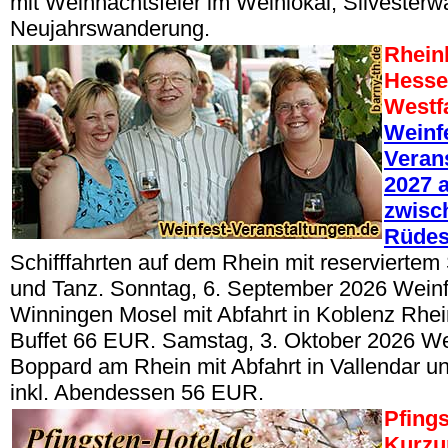
mit Weihnachtsfeier im Weinlokal, Silvester
Neujahrswanderung.
Rheinl
Hesse
Westf
Weinf
Veran
2027 a
zwisc
Rüde
Schifffahrten auf dem Rhein mit reserviertem 
und Tanz. Sonntag, 6. September 2026 Wein
Winningen Mosel mit Abfahrt in Koblenz Rhein,
Buffet 66 EUR. Samstag, 3. Oktober 2026 W
Boppard am Rhein mit Abfahrt in Vallendar un
inkl. Abendessen 56 EUR.
Pfings
Kurzu