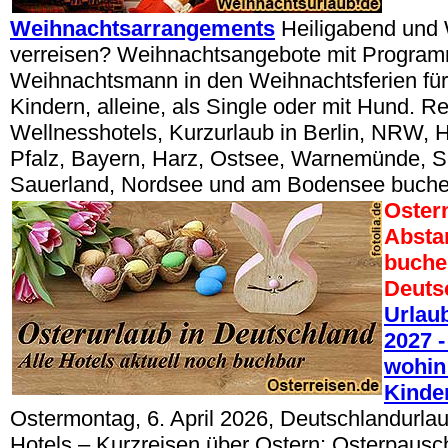
Weihnachtsarrangements
Heiligabend und
verreisen? Weihnachtsangebote mit Progra
Weihnachtsmann in den Weihnachtsferien für
Kindern, alleine, als Single oder mit Hund. R
Wellnesshotels, Kurzurlaub in Berlin, NRW, 
Pfalz, Bayern, Harz, Ostsee, Warnemünde, 
Sauerland, Nordsee und am Bodensee buche
Oster
Absta
buche
Deuts
Urlau
2027 -
wohin 
Kinde
Ostermontag, 6. April 2026, Deutschlandurla
Hotels – Kurzreisen über Ostern: Osterpausc