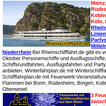
Mainz
Rüdes
Koble
Köln,
Rheins
Linien
Partys
Mittel
Niederrhein
Bei Rheinschifffahrt.de gibt es 
Oktober Personenschiffe und Ausflugsschiffe, 
Schiffsrundfahrten, Ausflugsfahrten und Party
anbieten. Winterfahrplan.de mit Winterschifffa
Schifffahrplan.de mit Feuerwerk-Veranstaltun
Flammen bei Bonn, Rüdesheim, Bingen, Kobl
Oberwesel.
3 Feu
zwisc