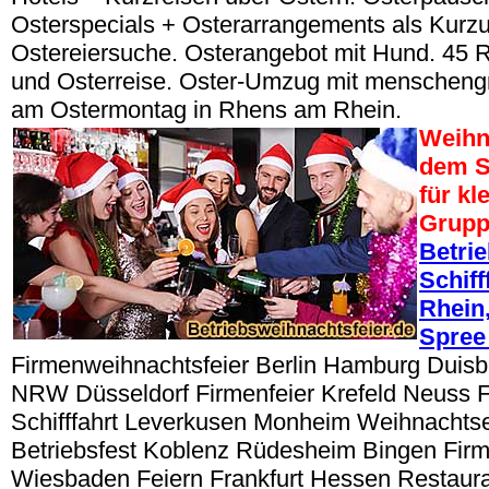
Osterspecials + Osterarrangements als Kurzu
Ostereiersuche. Osterangebot mit Hund. 45 
und Osterreise. Oster-Umzug mit menschen
am Ostermontag in Rhens am Rhein.
Weihn
dem S
für kl
Grup
Betri
Schiff
Rhein,
Spree
Firmenweihnachtsfeier Berlin Hamburg Duisbu
NRW Düsseldorf Firmenfeier Krefeld Neuss 
Schifffahrt Leverkusen Monheim Weihnacht
Betriebsfest Koblenz Rüdesheim Bingen Fir
Wiesbaden Feiern Frankfurt Hessen Restaur