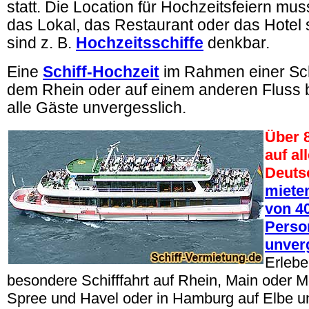
statt. Die Location für Hochzeitsfeiern mu
das Lokal, das Restaurant oder das Hotel s
sind z. B.
Hochzeitsschiffe
denkbar.
Eine
Schiff-Hochzeit
im Rahmen
einer Sc
dem Rhein oder auf einem anderen Fluss bl
alle Gäste unvergesslich.
Über 
auf al
Deuts
mieten
von 40
Perso
unver
Erlebe
besondere Schifffahrt auf Rhein, Main oder Mo
Spree und Havel oder in Hamburg auf Elbe un