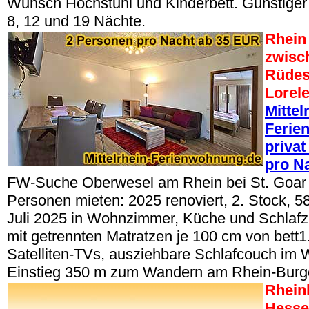
Wunsch Hochstuhl und Kinderbett. Günstiger
8, 12 und 19 Nächte.
Rhein 
zwisc
Rüdes
Lorel
Mittel
Ferie
privat
pro N
FW-Suche Oberwesel am Rhein bei St. Goar 
Personen mieten: 2025 renoviert, 2. Stock, 
Juli 2025 in Wohnzimmer, Küche und Schlafz
mit getrennten Matratzen je 100 cm von bett1.
Satelliten-TVs, ausziehbare Schlafcouch im
Einstieg 350 m zum Wandern am Rhein-Bur
Rheinl
Hesse