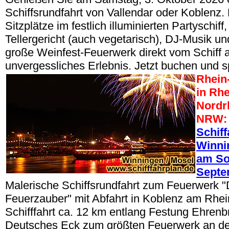
Schiffsrundfahrt von Vallendar oder Koblenz.
Sitzplätze im festlich illuminierten Partyschif
Tellergericht (auch vegetarisch), DJ-Musik u
große Weinfest-Feuerwerk direkt vom Schiff a
unvergessliches Erlebnis. Jetzt buchen und s
Rhein-
in Rhe
Nordr
NRW:
Schiff
Winni
am So
Septe
Malerische Schiffsrundfahrt zum Feuerwerk "
Feuerzauber" mit Abfahrt in Koblenz am Rhei
Schifffahrt ca. 12 km entlang Festung Ehrenbr
Deutsches Eck zum größten Feuerwerk an de