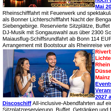
noch v
Mai 2
Rheinschifffahrt mit Feuerwerk und spektak
als Bonner Lichterschifffahrt Nacht der Beng
Siebengebirge. Reservierte Sitzplätze, Buffe
DJ-Musik mit Songauswahl aus über 2300 So
Maiausflug-Schiffsrundfahrt ab Bonn 114 EUR
Arrangement mit Bootstour als Rheinreise ve
River
Lichte
Rhein 
Düsse
Mainz
Event
Veran
2027 
Discoschiff
All-inclusive-Abendfahrten auf ei
Sitzplatzreservierung, Buffet, Getränken und