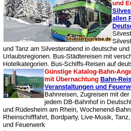
und E
Silve
allen 
Deuts
Silves
Silves
und Tanz am Silvesterabend in deutsche und
Urlaubsregionen. Bus-Städtereisen mit vers
Hotelkategorien. Bus-Schiffs-Reisen auf deu
Günstige Katalog-Bahn-Ang
mit Übernachtung
Bahn-Reis
Veranstaltungen und Feuerw
Bahnreisen, Zugreisen mit de
jedem DB-Bahnhof in Deutsch
und Rüdesheim am Rhein, Wochenend-Bahnr
Rheinschifffahrt, Bordparty, Live-Musik, Tan
und Feuerwerk