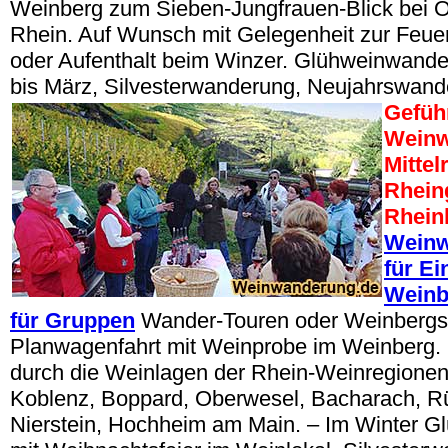
Weinberg zum Sieben-Jungfrauen-Blick bei 
Rhein. Auf Wunsch mit Gelegenheit zur Feuer
oder Aufenthalt beim Winzer. Glühweinwand
bis März, Silvesterwanderung, Neujahrswand
Gefüh
Wein
Mittel
Rhein
Rhein
Weinw
für Ei
Weinb
für Gruppen
Wander-Touren oder Weinbergsr
Planwagenfahrt mit Weinprobe im Weinberg.
durch die Weinlagen der Rhein-Weinregionen
Koblenz, Boppard, Oberwesel, Bacharach, Rüd
Nierstein, Hochheim am Main. – Im Winter 