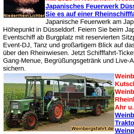
Japanisches Feuerwerk Düss
Sie es auf einer Rheinschifffa
Japanische Feuerwerk am Japa
Höhepunkt in Düsseldorf. Feiern Sie beim Ja
Eventschiff ab Burgplatz mit reservierten Sitz
Event-DJ, Tanz und großartigem Blick auf d
über den Rheinwiesen. Jetzt Schifffahrt-Ticket
Gang-Menue, Begrüßungsgetränk und Live-
sichern.
Weinb
Kutsc
Weinb
Rhein
Ahr u.
Weinb
Trakt
Weinp