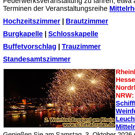
Feuerwerksveranstaltung zu fahren, etwa a
Terminen der Veranstaltungsreihe
Mittelrh
Hochzeitszimmer
|
Brautzimmer
Burgkapelle
|
Schlosskapelle
Buffetvorschlag
|
Trauzimmer
Standesamtszimmer
Rheinl
Hesse
Nordr
NRW
Schiff
Weinf
Leuch
Mittel
Genießen Sie am Samstag, 3. Oktober 2026 